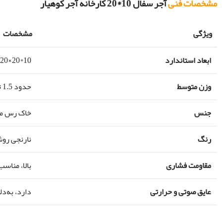
مشخصات فنی
آجر سفال 10*20 کارخانه آجر کوهیار
ویژگی
مشخصات
ابعاد استاندارد
10*20×20 سانتی‌متر
وزن متوسط
حدود 1.5 تا 2 کیلوگرم
جنس
خاک رس مر
رنگ
نارنجی روش
مقاومت فشاری
بالا، مناسب
عایق صوتی و حرارتی
دارد، به‌د