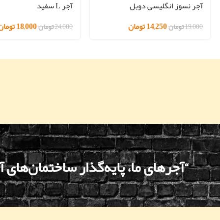
آجر نسوز انگلیسی دوبل
آجر L سفید
14,250
تومان
18,000
تومان
19,000
تومان
24,000
تومان
“آجرهای ما، پایه‌گذار ساختمان‌های آ