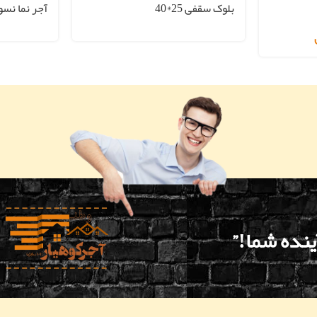
بلوک سقفی 25*40
آجر نما نسوز 
ینده شما!”